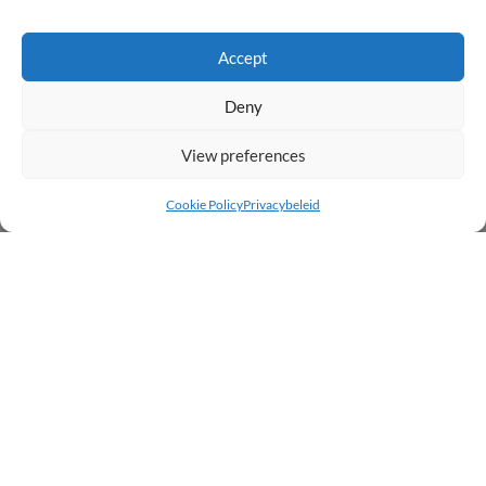
Meer info
Accept
Deny
View preferences
Cookie Policy
Privacybeleid
Peugeot 208 1.2i Hybrid Style e-DCS
Active
€17.545