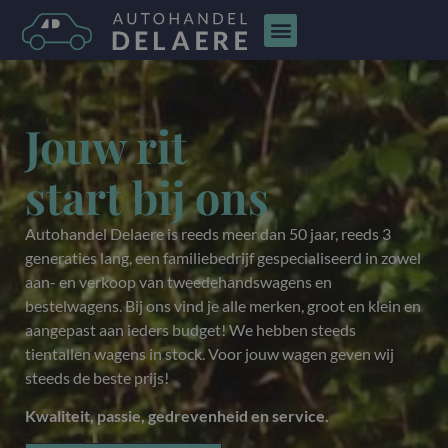
Jouw rit
start bij ons
Autohandel Delaere is reeds meer dan 50 jaar, reeds 3
generaties lang, een familiebedrijf gespecialiseerd in zowel
aan- en verkoop van tweedehandswagens en
bestelwagens. Bij ons vind je alle merken, groot en klein en
aangepast aan ieders budget! We hebben steeds
tientallen wagens in stock. Voor jouw wagen geven wij
steeds de beste prijs!
Kwaliteit, passie, gedrevenheid en service.