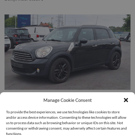
MINI Cooper D Countryman 2.0 D Leder
Manage Cookie Consent
NAVI
€7.500
To provide the best experiences, we use technologies like cookies to store
and/or access device information. Consenting to these technologies will allow
159.000km /
SUV/4x4/Pick-up /
Diesel
us to process data such as browsing behavior or unique IDs on this site. Not
consenting or withdrawing consent, may adversely affect certain features and
functions.