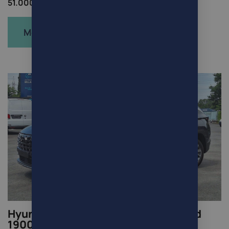
51.000km /
Bestelwagen /
Diesel
Meer info
Hyundai TUCSON 1.6i HEV Full-Hybrid
19000km!