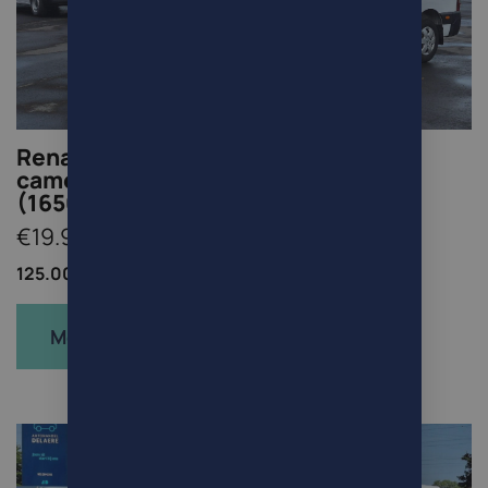
Renault Master 2.3Dci L3H2 150pk
camera Navi 2023
(16500Netto+Btw/Tva)
€19.965
125.000km /
Bestelwagen /
Diesel
Meer info