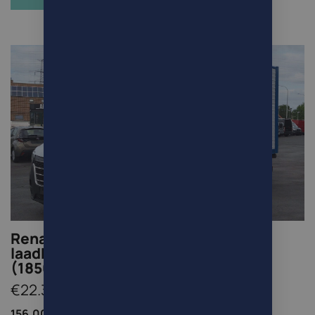
Renault Master 2.3Dci Meubelbak
laadklep lift hayon
(18500Netto+Btw/Tva)
€22.385
156.000km /
Bestelwagen /
Diesel