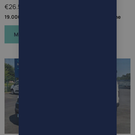
€26.500
19.000km /
SUV/4x4/Pick-up /
Elektrisch/Benzine
Meer info