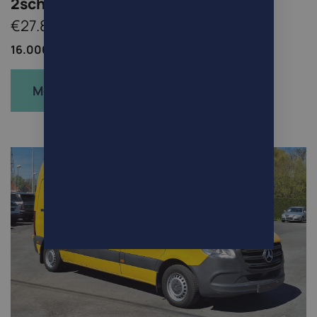
2schuifdeuren TOP!
€27.800
16.000km /
Bestelwagen /
Diesel
Meer info