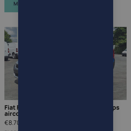
Meer info
Fiat Fiorino 1.3 Multijet ‘adventure’ gps
airco euro6 51000km
€8.700