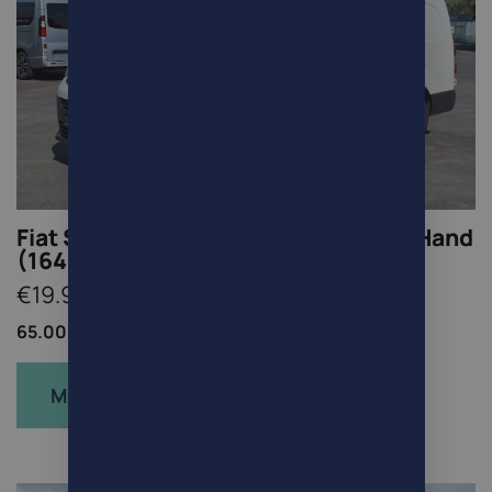
Fiat Scudo 2.0d L3 navi camera 1ste Hand
(16488Netto+Btw/Tva)
€19.950
65.000km /
Bestelwagen /
Diesel
Meer info