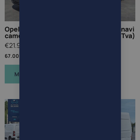
Opel Movano 2.3d L3H2 150pk trekh. navi
camera 67000km (18099Netto+btw/Tva)
€21.900
67.000km /
Bestelwagen /
Diesel
Meer info