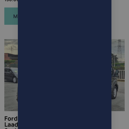
Meer info
Ford Transit 2.0 TDCi L3H2 Autom.
Laadklep hayon autom. 16000km!