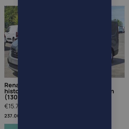
Renault Trafic 1.6 dCi 1ste eig. full
historiek frigo frigorifique koelwagen
(13000Netto+Btw/Tva)
€15.730
237.000km /
Bestelwagen /
Diesel