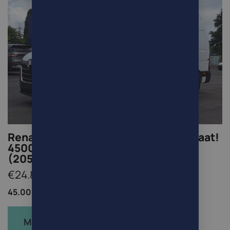
Renault Master 2.3Dci L3H3 Prachtstaat!
45000km camera
(20500Netto+Btw/Tva)
€24.805
45.000km /
Bestelwagen /
Diesel
Meer info