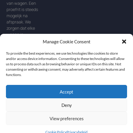
van wagen. Een
proefrit is steeds
mogelijk na
afspraak. We
zorgen dat elke
wagen in
showroomstaat
Manage Cookie Consent
wordt afgeleverd.
Perfectie is dan
To provide the best experiences, we use technologies like cookies to store
ook ons
and/or access device information. Consenting to these technologies will allow
us to process data such as browsing behavior or unique IDs on this site. Not
streefdoel! Jouw
consenting or withdrawing consent, may adversely affect certain features and
rit start bij ons.
functions.
Accept
Deny
© Autohandel
Cookie
policy
–
Website by
Delaere 2026 -
View preferences
Privacybeleid
Alle rechten
–
Disclaimer
voorbehouden
Cookie Policy
Privacybeleid