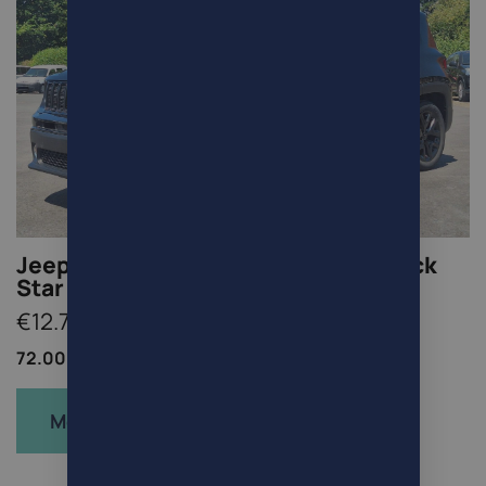
Jeep Renegade Renegade 1.0 T3 Black
Star
€12.700
72.000km /
SUV/4x4/Pick-up /
Benzine
Meer info