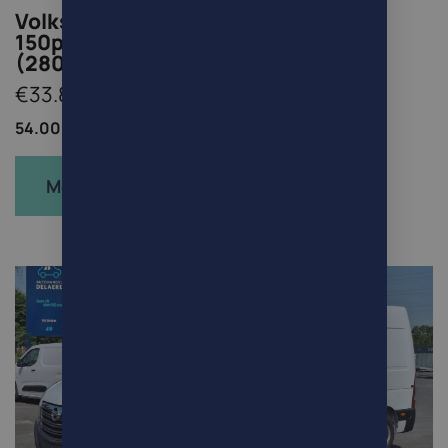
Volkswagen T6.1 Transporter 2.0tdi
150pk automaat Prachtstaat!
(28000Euro+Btw/Tva)
€33.880
54.000km /
Bestelwagen /
Diesel
Meer info