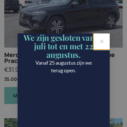
We zijn gesloten van 21
juli tot en met 22
augustus.
Mercedes-Benz EQB 250 Business Line
Prachtstaat! Nightpakket
Vanaf 25 augustus zijn we
€31.950
terug open.
35.000km /
SUV/4x4/Pick-up /
Elektrisch
Meer info