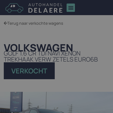
Terug naar verkochte wagens
VOLKSWAGEN
GOLF 1.6 CR TDI NAVI XENON
TREKHAAK VERW ZETELS EURO6B
VERKOCHT